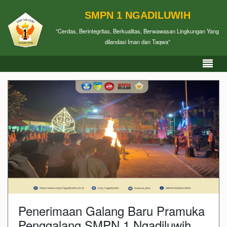
SMPN 1 NGADILUWIH
"Cerdas, Berintegritas, Berkualitas, Berwawasan Lingkungan Yang
dilandasi Iman dan Taqwa”
Penerimaan Galang Baru Pramuka
Penggalang SMPN 1 Ngadiluwih