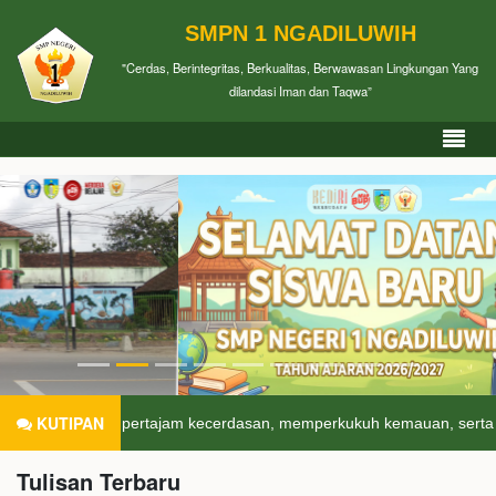
SMPN 1 NGADILUWIH
"Cerdas, Berintegritas, Berkualitas, Berwawasan Lingkungan Yang
dilandasi Iman dan Taqwa”
KUTIPAN
empertajam kecerdasan, memperkukuh kemauan, serta memperhalus p
Tulisan Terbaru